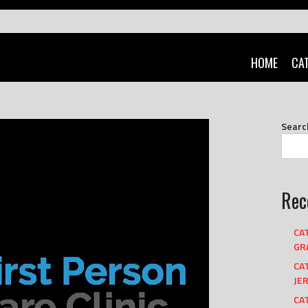
HOME
CA
Searc
Rec
CA
GRA
CA
JER
CAT