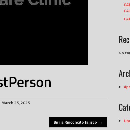
CA
CAL
CAT
Rec
No co
Arc
stPerson
Apr
March 25, 2025
Cat
Un
Birria Rinconcito Jalisco
→