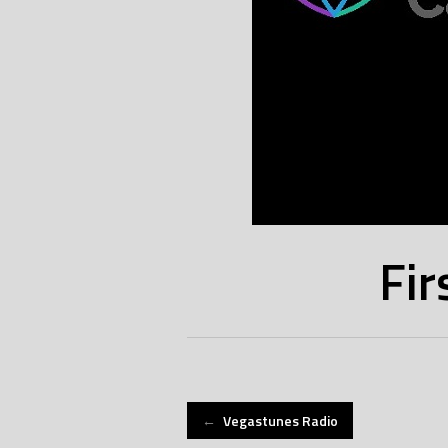
Fir
Post
←
Vegastunes Radio