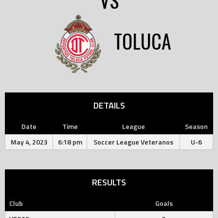
VS
TOLUCA
DETAILS
Date
Time
League
Season
May 4, 2023
6:18 pm
Soccer League Veteranos
U-6
RESULTS
Club
Goals