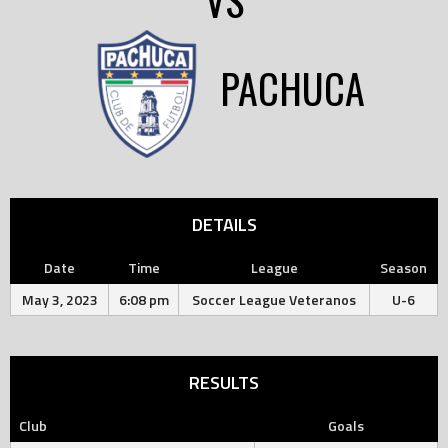
VS
PACHUCA
DETAILS
Date
Time
League
Season
May 3, 2023
6:08 pm
Soccer League Veteranos
U-6
RESULTS
Club
Goals