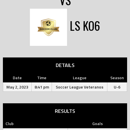
VS
LS KO6
DETAILS
Date
Time
League
Season
May 2, 2023
8:41 pm
Soccer League Veteranos
U-6
RESULTS
Club
Goals