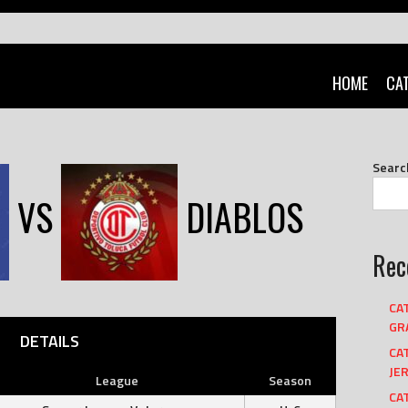
HOME
CA
Searc
VS
DIABLOS
Rec
CA
GRA
DETAILS
CA
JER
League
Season
CAT