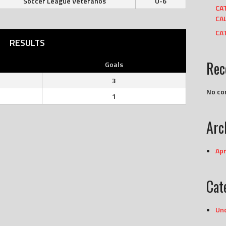
Soccer League Veteranos
U-6
CA
CAL
CAT
RESULTS
Rec
Goals
3
No co
1
Arc
Apr
Cat
Un