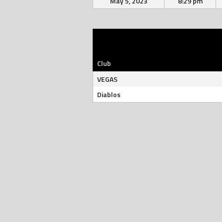
May 5, 2023
8:29 pm
Club
VEGAS
Diablos