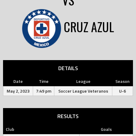
VS
CRUZ AZUL
DETAILS
Date
Time
League
Season
May 2, 2023
7:49 pm
Soccer League Veteranos
U-6
RESULTS
Club
Goals