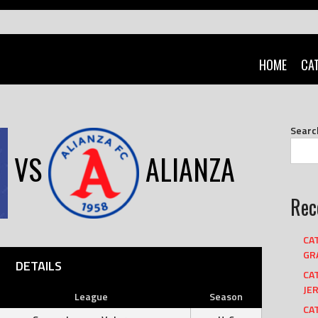
HOME
CA
Searc
VS
ALIANZA
Rec
CA
GRA
DETAILS
CA
JER
League
Season
CAT