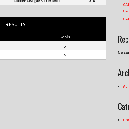
Soccer League Veteranos
U-6
CA
CAL
CAT
RESULTS
Rec
Goals
5
No co
4
Arc
Apr
Cat
Un