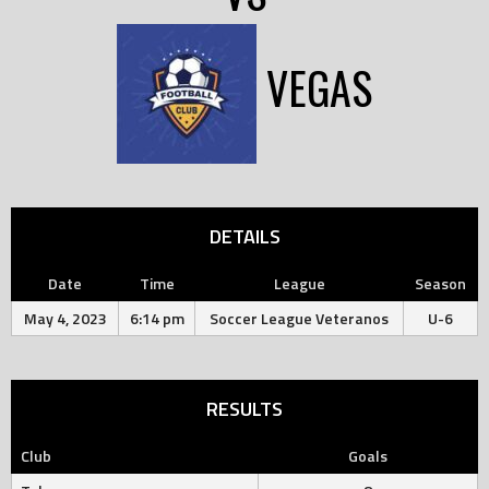
VEGAS
DETAILS
Date
Time
League
Season
May 4, 2023
6:14 pm
Soccer League Veteranos
U-6
RESULTS
Club
Goals