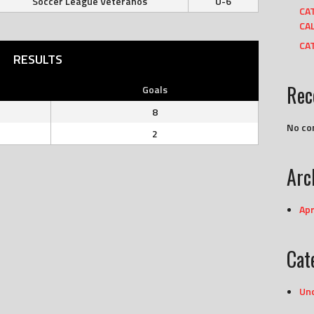
Soccer League Veteranos
U-6
CA
CAL
CAT
RESULTS
Rec
Goals
8
No co
2
Arc
Apr
Cat
Un