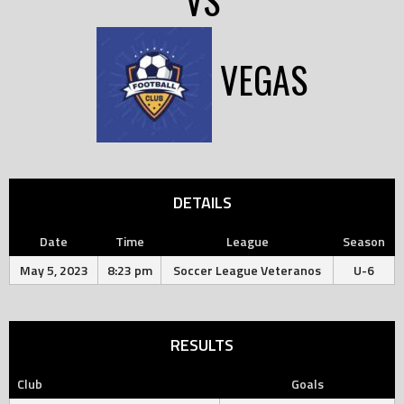
VS
VEGAS
DETAILS
Date
Time
League
Season
May 5, 2023
8:23 pm
Soccer League Veteranos
U-6
RESULTS
Club
Goals