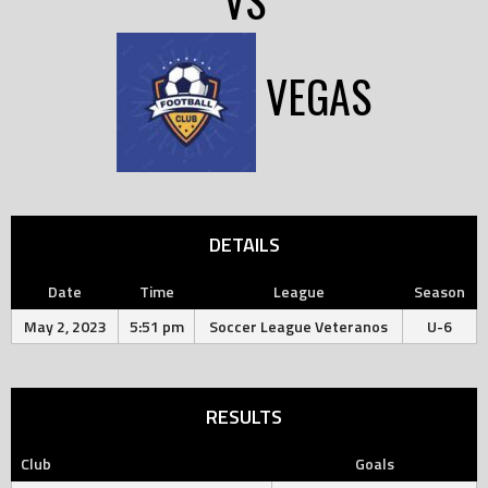
VS
VEGAS
DETAILS
Date
Time
League
Season
May 2, 2023
5:51 pm
Soccer League Veteranos
U-6
RESULTS
Club
Goals