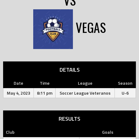
VS
VEGAS
DETAILS
Date
Time
League
Season
May 4, 2023
8:11 pm
Soccer League Veteranos
U-6
RESULTS
Club
Goals