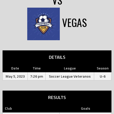
VS
VEGAS
DETAILS
Date
Time
League
Season
May 5, 2023
7:26 pm
Soccer League Veteranos
U-6
RESULTS
Club
Goals